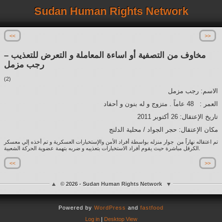
Sudan Human Rights Network
<<
>>
مخاوف من التصفية أو اساءة المعاملة و التعرض للتعذيب –
رجب مزمل
(2)
الاسم: رجب مزمل
العمر : 48 عاماً . متزوج و له بنون و أحفاد
تاريخ الإعتقال: 26 أكتوبر 2011
مكان الإعتقال: حجر الجواد / محلية الدلنج
تم اعتقاله نهاراً من جوار منزله بواسطة أفراد الأمن والإستخبارات العسكرية و تم أخذه إلي معسكر
الكرقل مباشرة حيث يقوم أفراد الاستخبارات بتعذيبه و ضربه بتهمة عضوية الحركة الشعبية.
<<
>>
© 2026 - Sudan Human Rights Network
Powered by
WordPress
and
fastfood
Log in
|
Desktop View