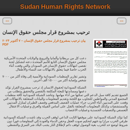
Sudan Human Rights Network
<<
>>
ترحيب بمشروع قرار مجلس حقوق الإنسان
بيان ترحيب بمشروع قرار مجلس حقوق الإنسان – ٧ أكتوبر ٢٠٢٣
PDF
دعت كل من بريطانيا وألمانيا والنرويج والولايات المتحدة الأمريكية
مجلس حقوق الإنسان التابع للأمم المتحدة دعته لتشكيل لجنة
تقصى انتهاكات حقوق الإنسان في السودان والتي وقعت أثناء
الحرب خاصةً فيما يتعلق بالانتهاكات ضد النساء والأطفال.
وتشير تقارير المنظمات السودانية والأممية إلى وفاة أكثر من ٧٠٠٠
شخص وإصابة أكثر من ١٥٠٠٠ ألف آخرين.
الشبكة السودانية لحقوق الانسان إذ ترحب بمشروع القرار تؤكد
دعمها ومساندتها للبعثة المكلفة بالتقصي والتحقيق وتطلب من
الجميع تقديم كافة سبل الدعم التي تمكنها من أداء مهامها. وتناشد الشبكة السودانية كافة منظمات
المجتمع المدني والمواطنين للتجاوب مع اللجنة وتقديم المعلومات والبيانات المتعلقة بالانتهاكات التي
وقعت على المدنيين أثناء الحرب جراء عمليات القصف المدفعي وقصف الطيران لمنازل المدنيين
والمستشفيات وكذلك المعلومات المتعلقة بالقتل على أساس القبيلة والعرق وعمليات الاعتقال
التعسفي والتصفيات الجسدية وعمليات الاغتصاب.
كما تؤكد الشبكة السودانية على موقفها الثابت الداعي لوقف الحرب وقد ناشدت الشبكة السودانية
طرفي الحرب مرارا ودعتهم لتحكيم صوت العقل وحقن الدماء والعودة إلي المفاوضات فوراً دون
شروط لوضع حد للحرب بغية الوصول لوقف دائم لإطلاق النار يجنب البلاد شر التمزق والتشظي.