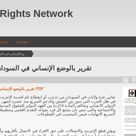
Rights Network
ut us
Donate
تقرير بالوضع الإنساني في السودان – ١٢ فبراير ٢٠٢٤
تقرير بالوضع الإنساني في السودان – ١٢ فبراير
تقرير بالوضع الإنساني في السودان – ١٢ فبراير ٢٠٢٤ PDF
في ظل الحرب التي تدور بين الجيش والدعم السريع منذ عشرة أشهر، مما 
الدولي الانساني ويخالف المادة ١٥(ب) من العهد الدولي للح
والاجتماعية والتي تنص بأن يتمتع كل فرد بفوائد التقدم العلمي وبتطبيقا
السريع الاتهامات فيمن المتسبب في القطوعات.
ويؤثر قطع الإنترنت والاتصالات على حق الافراد في الاتصال بأقاربهم 
وضعاً إنسانياً صعباً في عدم الحصول على المعلومات، يؤثر القطع في ا