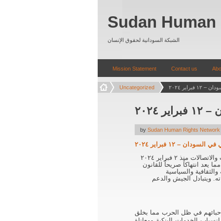
Sudan Human 
الشبكة السودانية لحقوق الإنسان
Mission Statement
Contact us
Abo
Uncategorized
 ٢٠٢٤
by
Sudan Human Rights Network
تعاني عدة ولايات في السودان من تذبذب أو انقطاع تام لخدمة الانترنت والاتصالات منذ ٢ فبراير ٢٠٢٤
يعد انتهاكاً صريحاً للقانون
قوق المدنية والثقافية والسياسية
ته. ويتبادل الجيش والدعم
وأحبائهم في ظل الحرب مما بخلق
نسياب الخدمات البنكية ومعاناة