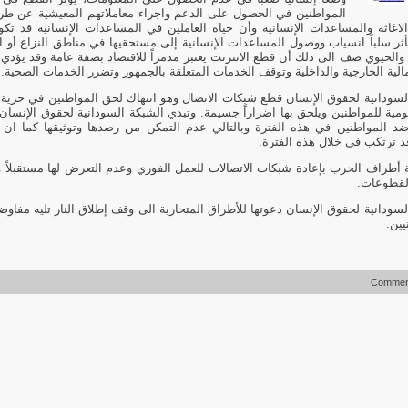
المواطنين في الحصول على الدعم واجراء معاملاتهم المعيشية عن طر
لاغاثة والمساعدات الإنسانية وأن حياة العاملين في المساعدات الإنسانية قد 
أثر سلباً انسياب ووصول المساعدات الإنسانية إلى مستحقيها في مناطق النزاع أو الن
الحيوي ضف الى ذلك أن قطع الانترنت يعتبر مدمراً للاقتصاد بصفة عامة وقد يؤدي 
الية الخارجية والداخلية وتوقف الخدمات المتعلقة بالجمهور وتضرر الخدمات الصحية.
لسودانية لحقوق الإنسان قطع شبكات الاتصال وهو انتهاك لحق المواطنين في حرية ا
يومية للمواطنين ويلحق بها اضراراً جسيمة. وتبدي الشبكة السودانية لحقوق الإنسان
د المواطنين في هذه الفترة وبالتالي عدم التمكن من رصدها وتوثيقها كما ان 
قد ترتكب في خلال هذه الفترة.
أطراف الحرب بإعادة شبكات الاتصالات للعمل الفوري وعدم التعرض لها مستقبلاً وتن
لقطوعات.
لسودانية لحقوق الإنسان دعوتها للأطراق المتحاربة الى وقف إطلاق النار تليه مف
يين.
Comment