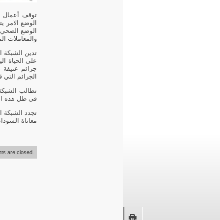
توقف أعمال ا
الوضع الامر يت
الوضع الصحي و
والمعاملات الم
تدين الشبكة ا
على الحياة ال
جرائم عنيفة ض
الجرائم التي 
تطالب الشبكة 
في ظل هذه ا
تجدد الشبكة ا
معاناة السودان
s are closed.